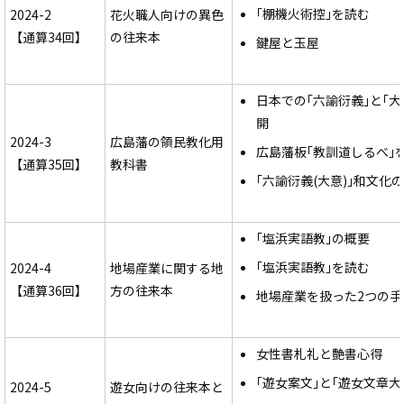
｢棚機火術控｣を読む
2024-2
花火職人向けの異色
【通算34回】
の往来本
鍵屋と玉屋
日本での｢六諭衍義｣と｢大
開
2024-3
広島藩の領民教化用
広島藩板｢教訓道しるべ｣
【通算35回】
教科書
｢六諭衍義(大意)｣和文化
｢塩浜実語教｣の概要
｢塩浜実語教｣を読む
2024-4
地場産業に関する地
【通算36回】
方の往来本
地場産業を扱った2つの手
女性書札礼と艶書心得
｢遊女案文｣と｢遊女文章大
2024-5
遊女向けの往来本と