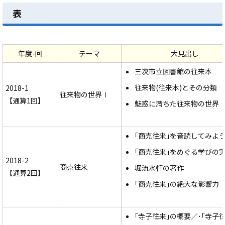
表
年度-回
テーマ
大見出し
三次市立図書館の往来本
往来物(往来本)とその分類
2018-1
往来物の世界Ⅰ
【通算1回】
魅惑に満ちた往来物の世界
｢商売往来｣を音読してみよ
｢商売往来｣をめぐる学びの
2018-2
商売往来
堀流水軒の著作
【通算2回】
｢商売往来｣の絶大な影響力
｢寺子往来｣の概要／･｢寺子