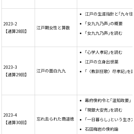
江戸の生涯指針と｢九々往
｢女九九乃声｣の概要
2023-2
江戸期女性と算数
【通算28回】
｢女九九乃声｣を読む
｢心学人孝記｣を読む
江戸の立身出世薬
2023-3
江戸の面白九九
｢〈教訓狂歌〉尽孝記｣を
【通算29回】
幕府倹約令と｢温知政要｣
｢現銀大安売｣を読む
2023-4
忘れ去られた商道徳
｢一日暮らし｣という生き
【通算30回】
石田梅岩の倹約論