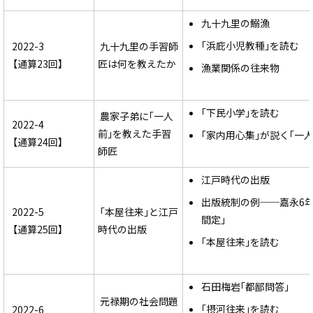
九十九里の鰯漁
｢浜庇小児教種｣を読む
2022-3
九十九里の手習師
【通算23回】
匠は何を教えたか
漁業関係の往来物
｢下民小学｣を読む
農家子弟に｢一人
2022-4
前｣を教えた手習
｢家内用心集｣が説く｢一人
【通算24回】
師匠
江戸時代の出版
出版統制の例──嘉永6年
2022-5
｢本屋往来｣と江戸
間定｣
【通算25回】
時代の出版
｢本屋往来｣を読む
石田梅岩｢都鄙問答｣
元禄期の社会問題
｢摂河往来｣を読む
2022-6