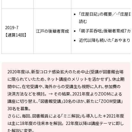
｢庄屋日記｣の概要／･｢庄屋
読む
2019-7
｢親子茶呑咄｣後継者育成7カ
江戸の後継者育成
【通算14回】
近代以降も続いた｢あやまり
2020年度は､新型コロナ感染拡大のため中止(受講が図書館会場
に限られていたため､ネット講座のメリットを活かせず)､休止期
間中に､在宅受講や､海外からの受講生も視野に入れ､参加費の
決済方法などを検討。→ その結果､2021年度よりZOOMによる
講座に切り替え､｢図書館受講｣10名のほか､新たに｢ZOOM受講｣
30名を募集。
さらに､毎回､図書館員による｢ミニ解説｣も導入した＊2021年度
は主に18年度の往来本を解説。22年度以降は講座テーマに即し
た解説に変更。