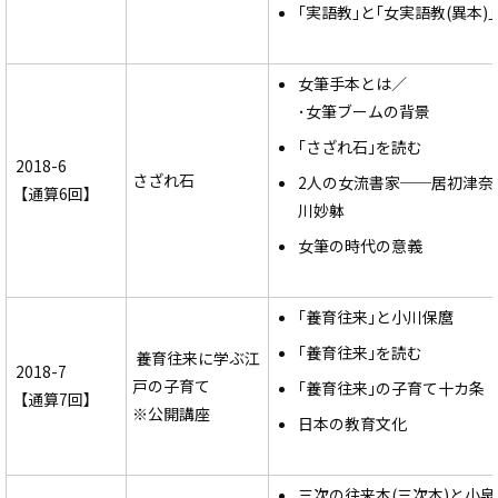
｢実語教｣と｢女実語教(異本)｣
女筆手本とは／
･女筆ブームの背景
｢さざれ石｣を読む
2018-6
さざれ石
2人の女流書家──居初津奈
【通算6回】
川妙躰
女筆の時代の意義
｢養育往来｣と小川保麿
｢養育往来｣を読む
養育往来に学ぶ江
2018-7
戸の子育て
｢養育往来｣の子育て十カ条
【通算7回】
※公開講座
日本の教育文化
三次の往来本(三次本)と小