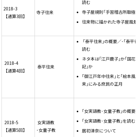
読む
2018-3
寺子屋規則｢手習稽古所取極
寺子往来
【通算3回】
往来物に描かれた寺子屋風
｢泰平往来｣の概要／･｢泰平
読む
ネタ本は｢江戸鹿子｣か｢国花
2018-4
記｣か
泰平往来
【通算4回】
｢御江戸年中往来｣と｢絵本風
来｣にみる庶民の正月
｢女実語教･女童子教｣の概要
｢女実語教･女童子教｣を読む
2018-5
女実語教
【通算5回】
･女童子教
居初津奈について