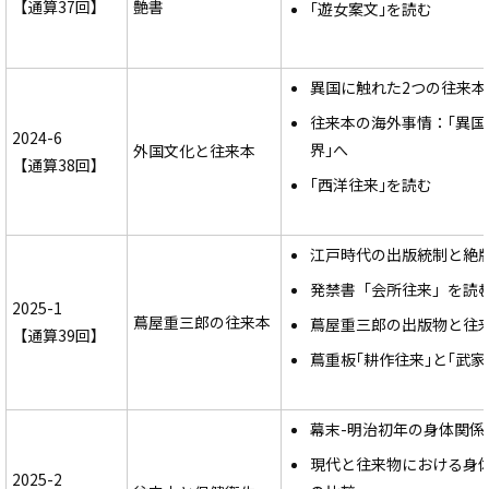
【通算37回】
艶書
｢遊女案文｣を読む
異国に触れた2つの往来本
往来本の海外事情：｢異国
2024-6
界｣へ
外国文化と往来本
【通算38回】
｢西洋往来｣を読む
江戸時代の出版統制と絶
発禁書「会所往来」を読
2025-1
蔦屋重三郎の往来本
蔦屋重三郎の出版物と往
【通算39回】
蔦重板｢耕作往来｣と｢武家
幕末-明治初年の身体関係
現代と往来物における身
2025-2