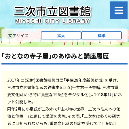
文字サイズ
拡大
標準
｢おとなの寺子屋｣のあゆみと講座履歴
2017年に(公財)図書館振興財団｢平生29年度新興助成｣を受け､
三次市立図書館架蔵の往来本612点(平井右平氏寄贈､三次市重
要文化財)から特に貴重な196点をデジタル化し､2018年1月にネ
ット公開した。
同年2月に小泉氏が三次市で｢往来物の世界─三次市往来本の価
値と位置─｣と題して講演を実施､その際､｢三次本は多くの研究
者には知られながらも､重要文化財の指定を受けて半世紀以上