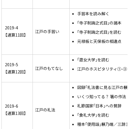
手習本を読み解く
｢寺子制誨之式目｣の諸本
2019-4
江戸の手習い
｢寺子制誨之式目｣を読む
【通算11回】
元禄板と天保板の相違点
｢遊女大学｣を読む
2019-5
江戸のもてなし
江戸のホスピタリティ①-③
【通算12回】
図録｢礼法書に見る江戸の躾
いくつ知ってる？ 箸の作法
礼節国家｢日本｣への賛辞
2019-6
江戸の礼法
【通算13回】
｢食礼大学｣を読む
種本｢便用謡｣躾乃端／三辞