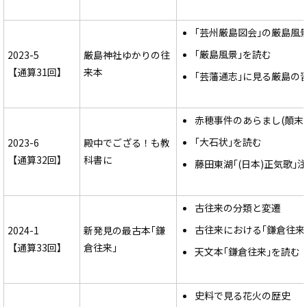
｢芸州厳島図会｣の厳島風
｢厳島風景｣を読む
2023-5
厳島神社ゆかりの往
【通算31回】
来本
｢芸藩通志｣に見る厳島の
赤穂事件のあらまし(顛末)
｢大石状｣を読む
2023-6
殿中でござる！も教
【通算32回】
科書に
藤田東湖｢(日本)正気歌｣
古往来の分類と変遷
古往来における｢鎌倉往来
2024-1
新発見の最古本｢鎌
【通算33回】
倉往来」
天文本｢鎌倉往来｣を読む
史料で見る花火の歴史