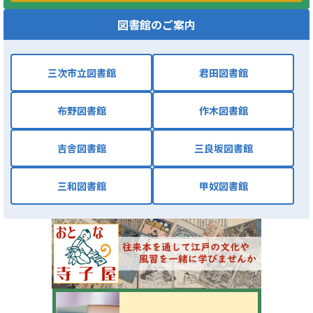
図書館のご案内
三次市立図書館
君田図書館
布野図書館
作木図書館
吉舎図書館
三良坂図書館
三和図書館
甲奴図書館