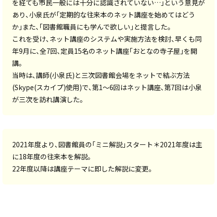
を経ても市民一般には十分に認識されていない…｣という意見が
あり､小泉氏が｢定期的な往来本のネット講座を始めてはどう
か｣また､｢図書館職員にも学んで欲しい｣と提言した。
これを受け､ネット講座のシステムや実施方法を検討､早くも同
年9月に､全7回､定員15名のネット講座｢おとなの寺子屋｣を開
講。
当時は､講師(小泉氏)と三次図書館会場をネットで結ぶ方法
(Skype(スカイプ)使用)で､第1～6回はネット講座､第7回は小泉
が三次を訪れ講演した。
2021年度より､図書館員の｢ミニ解説｣スタート＊2021年度は主
に18年度の往来本を解説。
22年度以降は講座テーマに即した解説に変更。