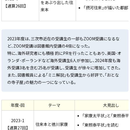
をあぶり出した往
【通算26回】
｢摂河往来｣が描いた都鄙
来本
2023年度は､三次市近在の受講生の一部もZOOM受講になるな
ど､ZOOM受講は図書館内受講の4倍になった。
特に､海外研究者にも積極 的にPRを行ったこともあり､英国･オ
ランダ･ポーランドなど海外受講生6人が参加し､2024年度も海
外受講3名を含む25名が受講し､受講生 が徐々に増加してきた。
また､図書館員による｢ミニ解説｣も受講生から好評で､｢おとな
の寺子屋｣の魅力の一つになっている。
年度-回
テーマ
大見出し
｢家康太平状｣と｢東照泰平
2023-1
往来本と徳川家康
｢東照泰平状｣を読む
【通算27回】