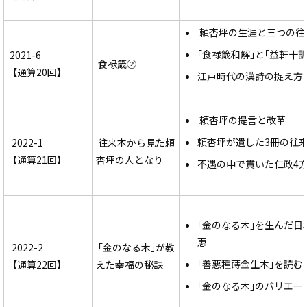
頼杏坪の生涯と三つの往
｢食禄箴和解｣と｢益軒十
2021-6
食禄箴②
【通算20回】
江戸時代の漢詩の捉え方
頼杏坪の提言と改革
頼杏坪が遺した3冊の往
2022-1
往来本から見た頼
【通算21回】
杏坪の人となり
不遇の中で貫いた仁政4
｢金のなる木｣を生んだ日
恵
2022-2
｢金のなる木｣が教
｢善悪種蒔金生木｣を読む
【通算22回】
えた幸福の秘訣
｢金のなる木｣のバリエー