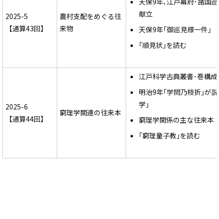
天保9年､江戸幕府･諸国
献立
2025-5
農村支配をめぐる往
【通算43回】
来物
天保9年｢御巡見様一件｣
｢順見状｣を読む
江戸科学古典叢書･巻構成
明治9年｢学問乃枝折｣が説
学｣
2025-6
窮理学関連の往来本
【通算44回】
窮理学関係の主な往来本
｢窮理童子教｣を読む