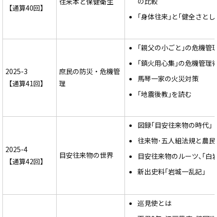
の比較
往来本と保健衛生
【通算40回】
｢身体往来｣と｢健全さとし
｢親父の小ごと｣の危機管
｢鎮火用心集｣の危機管理
2025-3
庶民の防災・危機管
馬琴一家の火災対策
【通算41回】
理
｢地震後教｣を読む
図録｢目安往来物の時代｣
往来物･五人組法規と農民
2025-4
目安往来物の世界
目安往来物のルーツ､｢白
【通算42回】
新出史料｢岩城一乱記｣
巡見使とは