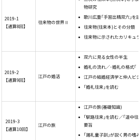
物研究
歌川広重｢手習出精双六｣を
2019-1
往来物の世界Ⅱ
【通算8回】
往来物(往来本)とその分類
往来物に示されたカリキュ
双六に見る女性の半生
婚礼の流れ／･婚礼の格式｢
2019-2
江戸の婚活
江戸の結婚経済学と仲人ビ
【通算9回】
｢婚礼往来｣を読む
江戸の旅(基礎知識)
｢駅路往来｣を読む／｢道中往
2019-3
要旨
江戸の旅
【通算10回】
｢諸礼童子訓｣が説く男の嗜