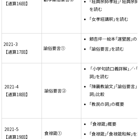
｢経典余師孝経｣｢経典余
【通算16回】
を読む
｢女孝経講釈｣を読む
頼杏坪─絵本｢運甓居｣の
2021-3
諭俗要言①
｢諭俗要言｣を読む
【通算17回】
｢小学句読口義詳解｣／･
詞｣を読む
｢陳襄教諭文｣｢諭俗要言｣
2021-4
諭俗要言②
詞｣比較
【通算18回】
｢教民の詞｣の概要
｢食禄箴｣概要
2021-5
食禄箴①
｢食禄箴｣｢食禄箴和解｣を
【通算19回】